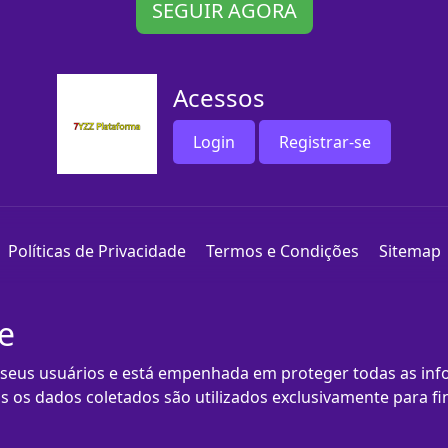
SEGUIR AGORA
Acessos
Login
Registrar-se
Políticas de Privacidade
Termos e Condições
Sitemap
de
e seus usuários e está empenhada em proteger todas as in
 os dados coletados são utilizados exclusivamente para fi