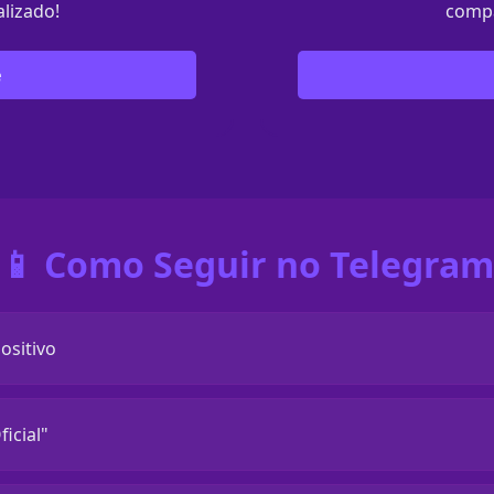
lizado!
compa
e
📱 Como Seguir no Telegram
ositivo
icial"