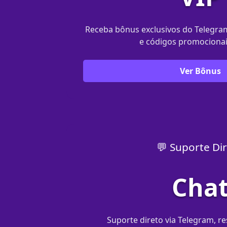
Receba bônus exclusivos do Telegra
e códigos promocionai
Ver Bônus
💬 Suporte Di
Cha
Suporte direto via Telegram, r