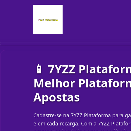
📱 7YZZ Platafor
Melhor Platafor
Apostas
Cadastre-se na 7YZZ Plataforma para g
e em cada recarga. Com a 7YZZ Platafor