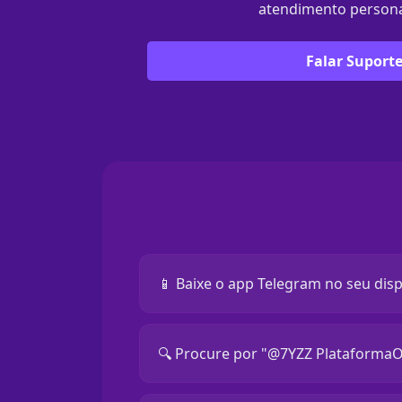
atendimento persona
Falar Suport
📱 Baixe o app Telegram no seu disp
🔍 Procure por "@7YZZ PlataformaOf