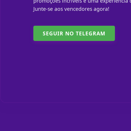
promoções incríveis e uma experiência d
Junte-se aos vencedores agora!
SEGUIR NO TELEGRAM