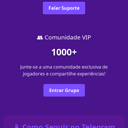
Falar Suporte
👥 Comunidade VIP
1000+
Junte-se a uma comunidade exclusiva de
jogadores e compartilhe experiências!
Entrar Grupo
📱 Como Seguir no Telegram