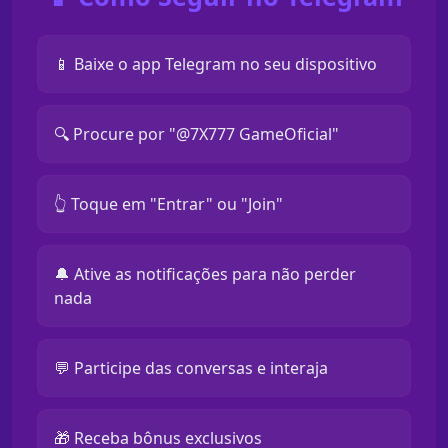
📱 Baixe o app Telegram no seu dispositivo
🔍 Procure por "@7X777 GameOficial"
👆 Toque em "Entrar" ou "Join"
🔔 Ative as notificações para não perder
nada
💬 Participe das conversas e interaja
🎁 Receba bônus exclusivos