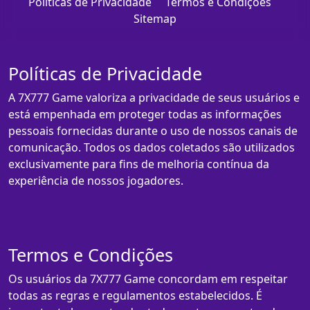
Políticas de Privacidade
Termos e Condições
Sitemap
Políticas de Privacidade
A 7X777 Game valoriza a privacidade de seus usuários e
está empenhada em proteger todas as informações
pessoais fornecidas durante o uso de nossos canais de
comunicação. Todos os dados coletados são utilizados
exclusivamente para fins de melhoria contínua da
experiência de nossos jogadores.
Termos e Condições
Os usuários da 7X777 Game concordam em respeitar
todas as regras e regulamentos estabelecidos. É