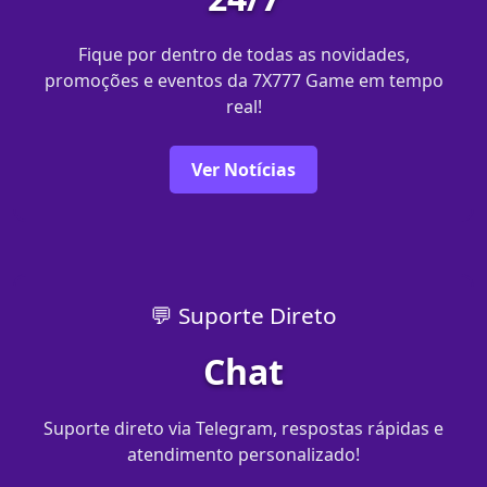
Fique por dentro de todas as novidades,
promoções e eventos da 7X777 Game em tempo
real!
Ver Notícias
💬 Suporte Direto
Chat
Suporte direto via Telegram, respostas rápidas e
atendimento personalizado!