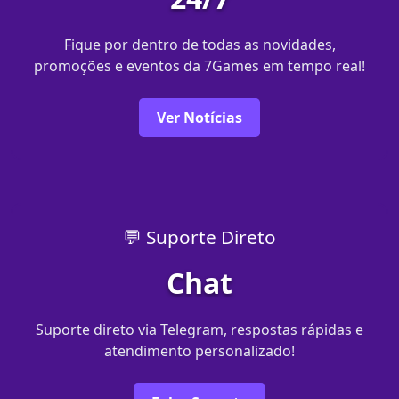
Fique por dentro de todas as novidades,
promoções e eventos da 7Games em tempo real!
Ver Notícias
💬 Suporte Direto
Chat
Suporte direto via Telegram, respostas rápidas e
atendimento personalizado!