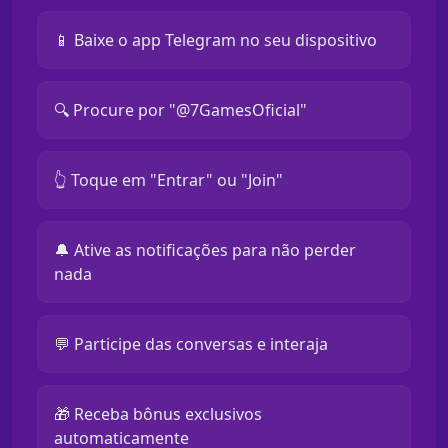
📱 Baixe o app Telegram no seu dispositivo
🔍 Procure por "@7GamesOficial"
👆 Toque em "Entrar" ou "Join"
🔔 Ative as notificações para não perder
nada
💬 Participe das conversas e interaja
🎁 Receba bônus exclusivos
automaticamente