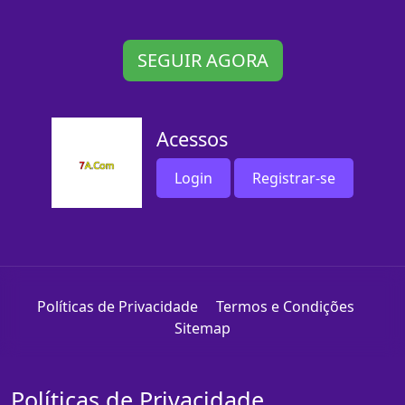
SEGUIR AGORA
Acessos
Login
Registrar-se
Políticas de Privacidade
Termos e Condições
Sitemap
Políticas de Privacidade