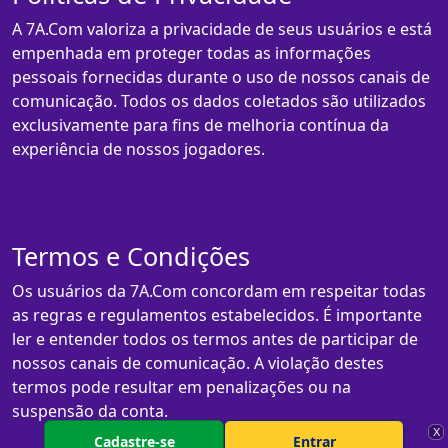
A 7A.Com valoriza a privacidade de seus usuários e está
empenhada em proteger todas as informações
pessoais fornecidas durante o uso de nossos canais de
comunicação. Todos os dados coletados são utilizados
exclusivamente para fins de melhoria contínua da
experiência de nossos jogadores.
Termos e Condições
Os usuários da 7A.Com concordam em respeitar todas
as regras e regulamentos estabelecidos. É importante
ler e entender todos os termos antes de participar de
nossos canais de comunicação. A violação destes
termos pode resultar em penalizações ou na
suspensão da conta.
X
Cadastre-se
Entrar