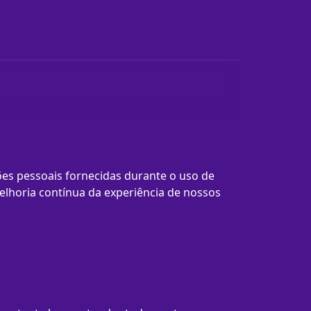
es pessoais fornecidas durante o uso de
elhoria contínua da experiência de nossos