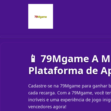
📱 79Mgame A M
Plataforma de A
Cadastre-se na 79Mgame para ganhar b
cada recarga. Com a 79Mgame, você te
incríveis e uma experiência de jogo inig
vencedores agora!