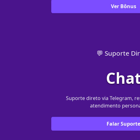
Ver Bônus
💬 Suporte Di
Cha
Suporte direto via Telegram, r
atendimento persona
Falar Suport