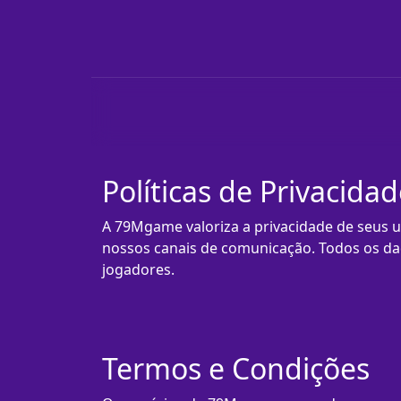
Políticas de Privacida
A 79Mgame valoriza a privacidade de seus 
nossos canais de comunicação. Todos os dad
jogadores.
Termos e Condições