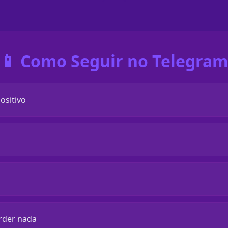
📱 Como Seguir no Telegram
ositivo
erder nada