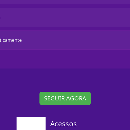
a
aticamente
SEGUIR AGORA
Acessos