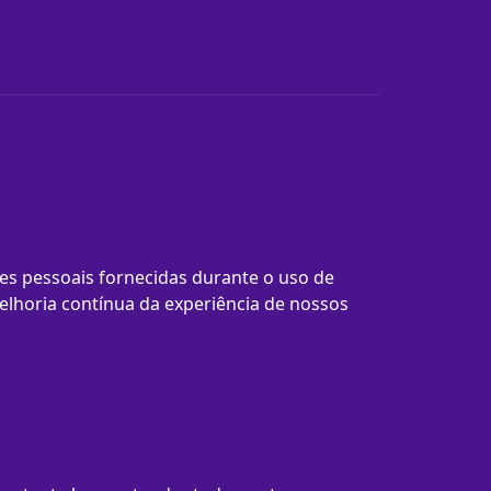
es pessoais fornecidas durante o uso de
elhoria contínua da experiência de nossos