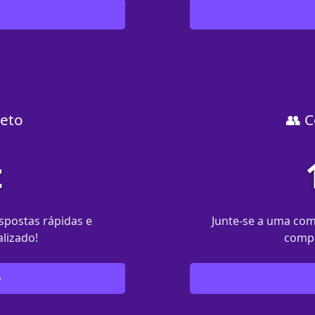
reto
👥 
t
espostas rápidas e
Junte-se a uma com
lizado!
compa
e