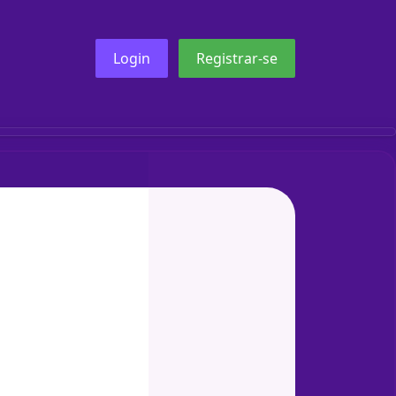
Login
Registrar-se