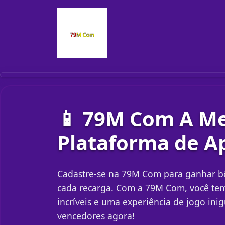
📱 79M Com A M
Plataforma de A
Cadastre-se na 79M Com para ganhar b
cada recarga. Com a 79M Com, você te
incríveis e uma experiência de jogo inig
vencedores agora!