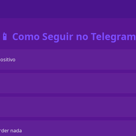
📱 Como Seguir no Telegram
ositivo
erder nada