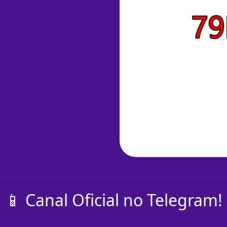
📱 Canal Oficial no Telegram!