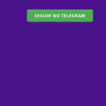
SEGUIR NO TELEGRAM