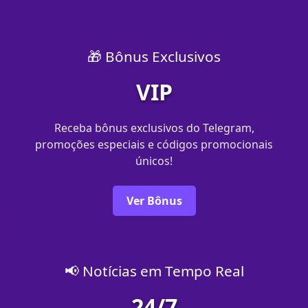
🎁 Bônus Exclusivos
VIP
Receba bônus exclusivos do Telegram,
promoções especiais e códigos promocionais
únicos!
Ver Bônus
📢 Notícias em Tempo Real
24/7