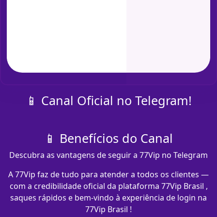
📱 Canal Oficial no Telegram!
📱 Benefícios do Canal
Descubra as vantagens de seguir a 77Vip no Telegram
A 77Vip faz de tudo para atender a todos os clientes —
com a credibilidade oficial da plataforma 77Vip Brasil ,
saques rápidos e bem-vindo à experiência de login na
77Vip Brasil !