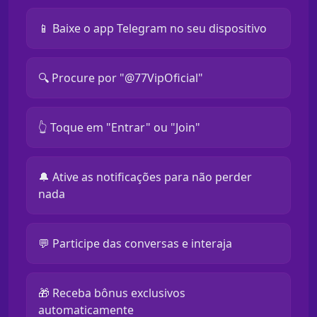
📱 Baixe o app Telegram no seu dispositivo
🔍 Procure por "@77VipOficial"
👆 Toque em "Entrar" ou "Join"
🔔 Ative as notificações para não perder
nada
💬 Participe das conversas e interaja
🎁 Receba bônus exclusivos
automaticamente