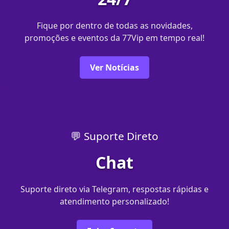
Fique por dentro de todas as novidades,
promoções e eventos da 77Vip em tempo real!
Ver Notícias
💬 Suporte Direto
Chat
Suporte direto via Telegram, respostas rápidas e
atendimento personalizado!