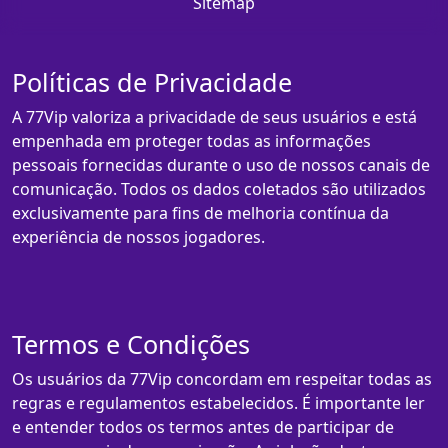
Sitemap
Políticas de Privacidade
A 77Vip valoriza a privacidade de seus usuários e está
empenhada em proteger todas as informações
pessoais fornecidas durante o uso de nossos canais de
comunicação. Todos os dados coletados são utilizados
exclusivamente para fins de melhoria contínua da
experiência de nossos jogadores.
Termos e Condições
Os usuários da 77Vip concordam em respeitar todas as
regras e regulamentos estabelecidos. É importante ler
e entender todos os termos antes de participar de