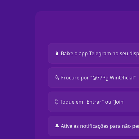
📱 Baixe o app Telegram no seu disp
🔍 Procure por "@77Pg WinOficial"
👆 Toque em "Entrar" ou "Join"
🔔 Ative as notificações para não p