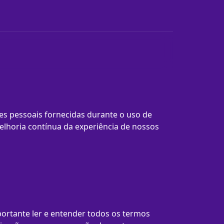
es pessoais fornecidas durante o uso de
elhoria contínua da experiência de nossos
ortante ler e entender todos os termos