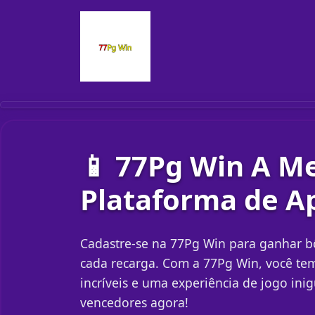
📱 77Pg Win A M
Plataforma de A
Cadastre-se na 77Pg Win para ganhar b
cada recarga. Com a 77Pg Win, você te
incríveis e uma experiência de jogo inig
vencedores agora!