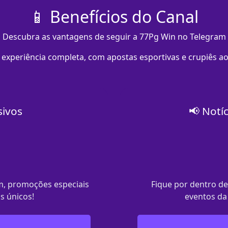
📱 Benefícios do Canal
Descubra as vantagens de seguir a 77Pg Win no Telegram
experiência completa, com apostas esportivas e crupiês ao
sivos
📢 Notí
m, promoções especiais
Fique por dentro d
s únicos!
eventos da