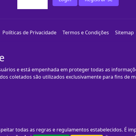
Políticas de Privacidade
Termos e Condições
Sitemap
de
usuários e está empenhada em proteger todas as informaçõ
os coletados são utilizados exclusivamente para fins de m
eitar todas as regras e regulamentos estabelecidos. É imp