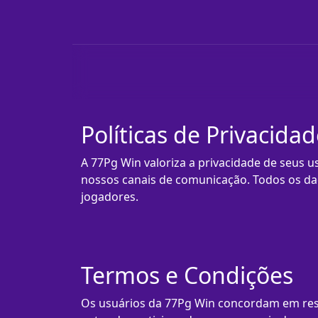
Políticas de Privacida
A 77Pg Win valoriza a privacidade de seus 
nossos canais de comunicação. Todos os dad
jogadores.
Termos e Condições
Os usuários da 77Pg Win concordam em resp