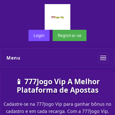
Login
Registrar-se
Menu
📱 777Jogo Vip A Melhor
Plataforma de Apostas
Cadastre-se na 777Jogo Vip para ganhar bônus no
cadastro e em cada recarga. Com a 777Jogo Vip,