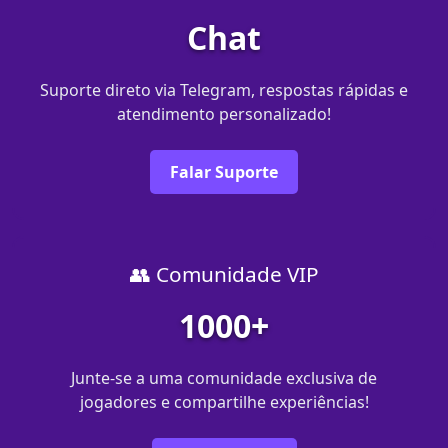
Chat
Suporte direto via Telegram, respostas rápidas e
atendimento personalizado!
Falar Suporte
👥 Comunidade VIP
1000+
Junte-se a uma comunidade exclusiva de
jogadores e compartilhe experiências!