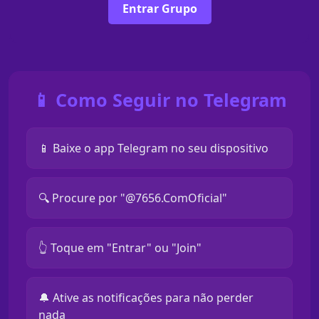
Entrar Grupo
📱 Como Seguir no Telegram
📱 Baixe o app Telegram no seu dispositivo
🔍 Procure por "@7656.ComOficial"
👆 Toque em "Entrar" ou "Join"
🔔 Ative as notificações para não perder
nada