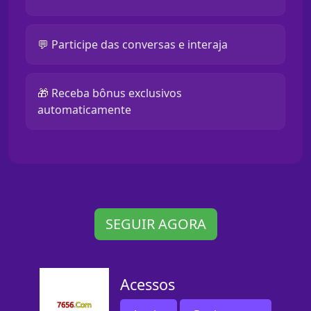
💬 Participe das conversas e interaja
🎁 Receba bônus exclusivos
automaticamente
SEGUIR AGORA
Acessos