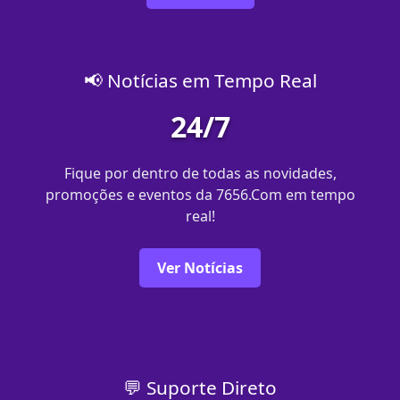
📢 Notícias em Tempo Real
24/7
Fique por dentro de todas as novidades,
promoções e eventos da 7656.Com em tempo
real!
Ver Notícias
💬 Suporte Direto