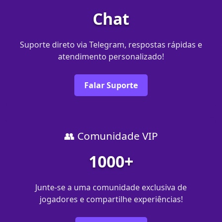
Chat
Suporte direto via Telegram, respostas rápidas e
atendimento personalizado!
Falar Suporte
👥 Comunidade VIP
1000+
Junte-se a uma comunidade exclusiva de
jogadores e compartilhe experiências!