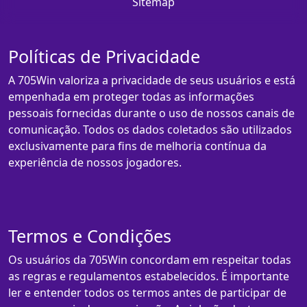
Sitemap
Políticas de Privacidade
A 705Win valoriza a privacidade de seus usuários e está
empenhada em proteger todas as informações
pessoais fornecidas durante o uso de nossos canais de
comunicação. Todos os dados coletados são utilizados
exclusivamente para fins de melhoria contínua da
experiência de nossos jogadores.
Termos e Condições
Os usuários da 705Win concordam em respeitar todas
as regras e regulamentos estabelecidos. É importante
ler e entender todos os termos antes de participar de