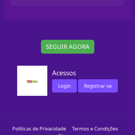
SEGUIR AGORA
Acessos
Login
Registrar-se
Políticas de Privacidade
Termos e Condições