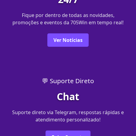
Fique por dentro de todas as novidades,
promoções e eventos da 705Win em tempo real!
Ver Notícias
💬 Suporte Direto
Chat
Suporte direto via Telegram, respostas rápidas e
atendimento personalizado!