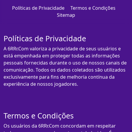
Políticas de Privacidade
Termos e Condições
Sitemap
Políticas de Privacidade
A 6RRr.Com valoriza a privacidade de seus usuários e
está empenhada em proteger todas as informações
pessoais fornecidas durante o uso de nossos canais de
comunicação. Todos os dados coletados são utilizados
exclusivamente para fins de melhoria contínua da
experiência de nossos jogadores.
Termos e Condições
Os usuários da 6RRr.Com concordam em respeitar