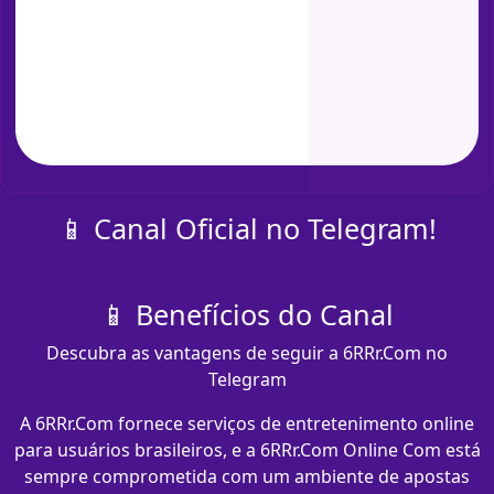
📱 Canal Oficial no Telegram!
📱 Benefícios do Canal
Descubra as vantagens de seguir a 6RRr.Com no
Telegram
A 6RRr.Com fornece serviços de entretenimento online
para usuários brasileiros, e a 6RRr.Com Online Com está
sempre comprometida com um ambiente de apostas