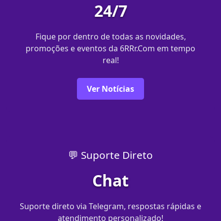
24/7
Fique por dentro de todas as novidades,
promoções e eventos da 6RRr.Com em tempo
real!
Ver Notícias
💬 Suporte Direto
Chat
Suporte direto via Telegram, respostas rápidas e
atendimento personalizado!