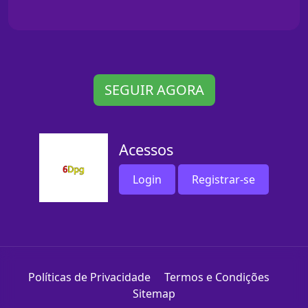
SEGUIR AGORA
Acessos
Login
Registrar-se
Políticas de Privacidade
Termos e Condições
Sitemap