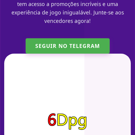
tem acesso a promoções incríveis e uma
experiência de jogo inigualável. Junte-se aos
vencedores agora!
SEGUIR NO TELEGRAM