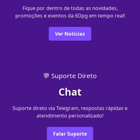
Fique por dentro de todas as novidades,
promoções e eventos da 6Dpg em tempo real!
Ver Notícias
💬 Suporte Direto
Chat
Suporte direto via Telegram, respostas rápidas e
atendimento personalizado!
Falar Suporte