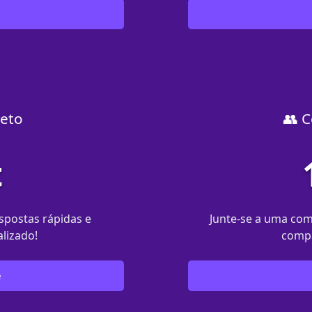
reto
👥 
t
espostas rápidas e
Junte-se a uma com
lizado!
compa
e