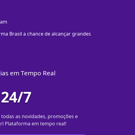
ram
orma Brasil a chance de alcançar grandes
cias em Tempo Real
24/7
e todas as novidades, promoções e
rl Plataforma em tempo real!