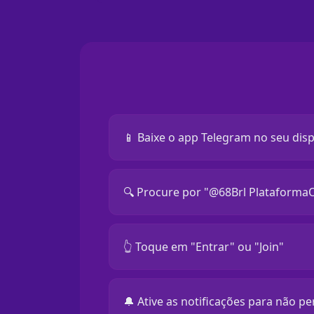
📱 Baixe o app Telegram no seu disp
🔍 Procure por "@68Brl PlataformaO
👆 Toque em "Entrar" ou "Join"
🔔 Ative as notificações para não p