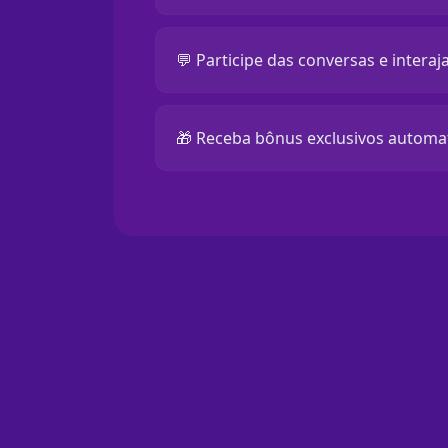
💬 Participe das conversas e interaj
🎁 Receba bônus exclusivos autom