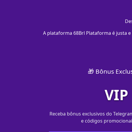
Des
A plataforma 68Brl Plataforma é justa e
🎁 Bônus Exclu
VIP
Receba bônus exclusivos do Telegra
e códigos promocionai