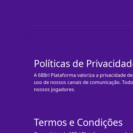
Políticas de Privacida
A 68Brl Plataforma valoriza a privacidade 
uso de nossos canais de comunicação. Todos
nossos jogadores.
Termos e Condições