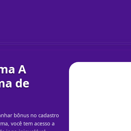
rma A
ma de
anhar bônus no cadastro
rma, você tem acesso a