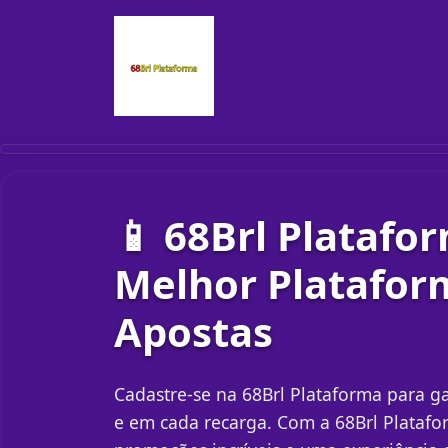
📱 68Brl Platafo
Melhor Platafor
Apostas
Cadastre-se na 68Brl Plataforma para g
e em cada recarga. Com a 68Brl Platafo