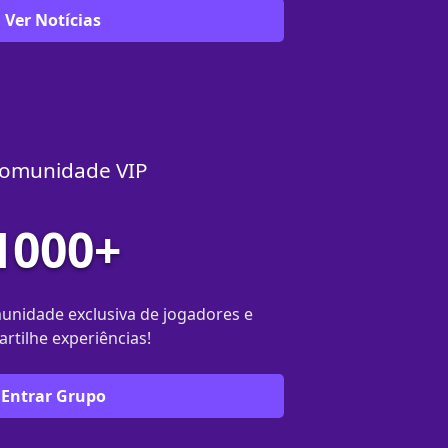
Ver Notícias
Comunidade VIP
1000+
unidade exclusiva de jogadores e
rtilhe experiências!
Entrar Grupo