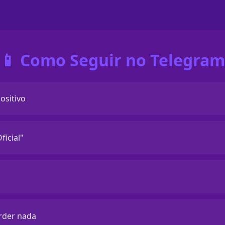
📱 Como Seguir no Telegram
ositivo
ficial"
erder nada