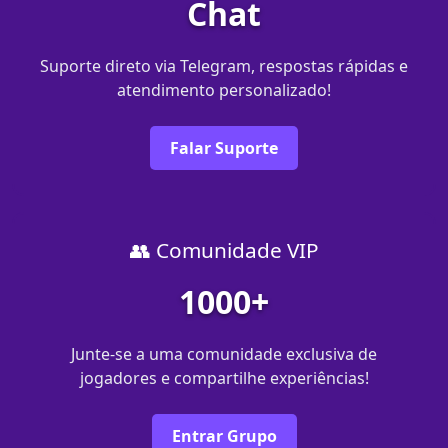
Chat
Suporte direto via Telegram, respostas rápidas e
atendimento personalizado!
Falar Suporte
👥 Comunidade VIP
1000+
Junte-se a uma comunidade exclusiva de
jogadores e compartilhe experiências!
Entrar Grupo