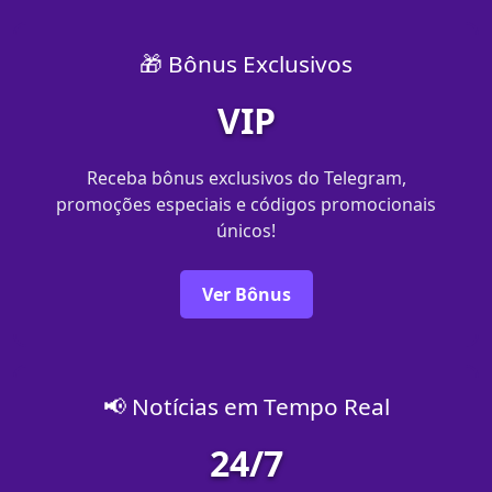
🎁 Bônus Exclusivos
VIP
Receba bônus exclusivos do Telegram,
promoções especiais e códigos promocionais
únicos!
Ver Bônus
📢 Notícias em Tempo Real
24/7