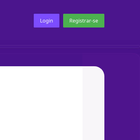
Login
Registrar-se