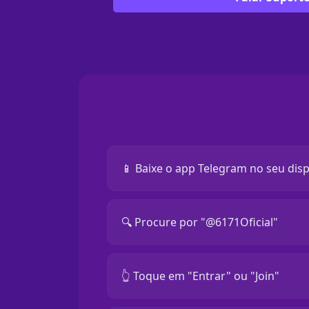
📱 Baixe o app Telegram no seu disp
🔍 Procure por "@6171Oficial"
👆 Toque em "Entrar" ou "Join"