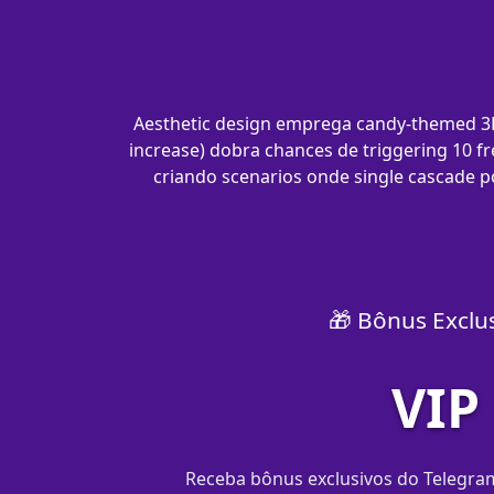
Aesthetic design emprega candy-themed 3D
increase) dobra chances de triggering 10 f
criando scenarios onde single cascade po
🎁 Bônus Exclu
VIP
Receba bônus exclusivos do Telegra