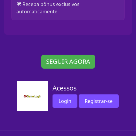
🎁 Receba bônus exclusivos
automaticamente
SEGUIR AGORA
Acessos
Login
Registrar-se