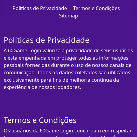
Políticas de Privacidade
Termos e Condições
Sitemap
Políticas de Privacidade
A 60Game Login valoriza a privacidade de seus usuários
e está empenhada em proteger todas as informações
pessoais fornecidas durante o uso de nossos canais de
comunicação. Todos os dados coletados são utilizados
exclusivamente para fins de melhoria contínua da
experiência de nossos jogadores.
Termos e Condições
Os usuários da 60Game Login concordam em respeitar