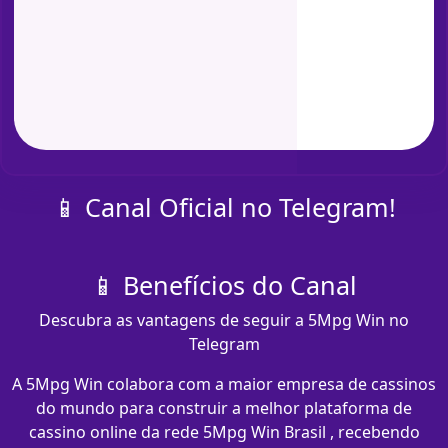
📱 Canal Oficial no Telegram!
📱 Benefícios do Canal
Descubra as vantagens de seguir a 5Mpg Win no
Telegram
A 5Mpg Win colabora com a maior empresa de cassinos
do mundo para construir a melhor plataforma de
cassino online da rede 5Mpg Win Brasil , recebendo