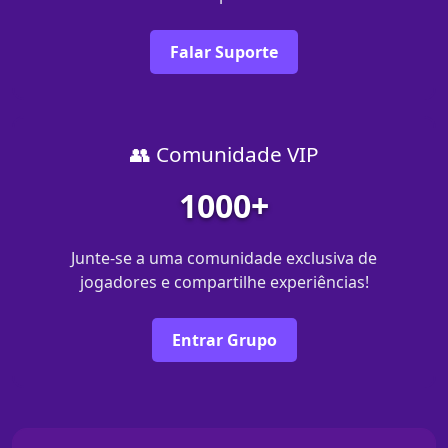
Falar Suporte
👥 Comunidade VIP
1000+
Junte-se a uma comunidade exclusiva de
jogadores e compartilhe experiências!
Entrar Grupo