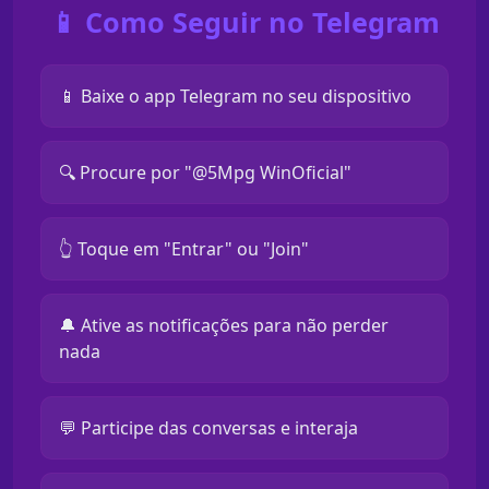
📱 Como Seguir no Telegram
📱 Baixe o app Telegram no seu dispositivo
🔍 Procure por "@5Mpg WinOficial"
👆 Toque em "Entrar" ou "Join"
🔔 Ative as notificações para não perder
nada
💬 Participe das conversas e interaja