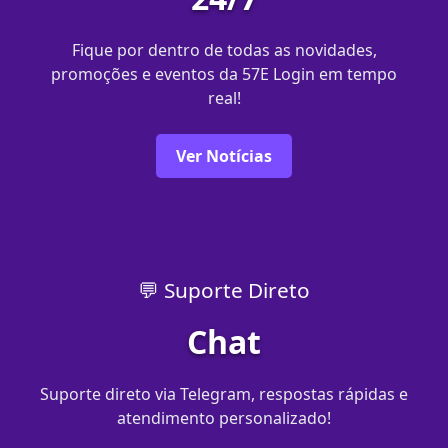
Fique por dentro de todas as novidades,
promoções e eventos da 57E Login em tempo
real!
Ver Notícias
💬 Suporte Direto
Chat
Suporte direto via Telegram, respostas rápidas e
atendimento personalizado!