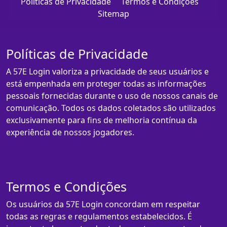
Políticas de Privacidade
Termos e Condições
Sitemap
Políticas de Privacidade
A 57E Login valoriza a privacidade de seus usuários e
está empenhada em proteger todas as informações
pessoais fornecidas durante o uso de nossos canais de
comunicação. Todos os dados coletados são utilizados
exclusivamente para fins de melhoria contínua da
experiência de nossos jogadores.
Termos e Condições
Os usuários da 57E Login concordam em respeitar
todas as regras e regulamentos estabelecidos. É