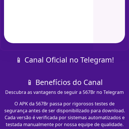
📱 Canal Oficial no Telegram!
📱 Benefícios do Canal
Descubra as vantagens de seguir a 567Br no Telegram
O APK da 567Br passa por rigorosos testes de
segurança antes de ser disponibilizado para download.
Cada versão é verificada por sistemas automatizados e
testada manualmente por nossa equipe de qualidade.