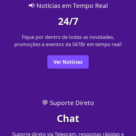
📢 Notícias em Tempo Real
24/7
Fique por dentro de todas as novidades,
promoções e eventos da 567Br em tempo real!
Ver Notícias
💬 Suporte Direto
Chat
Suporte direto via Telegram, respostas rápidas e