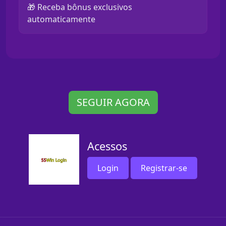
🎁 Receba bônus exclusivos
automaticamente
SEGUIR AGORA
Acessos
Login
Registrar-se