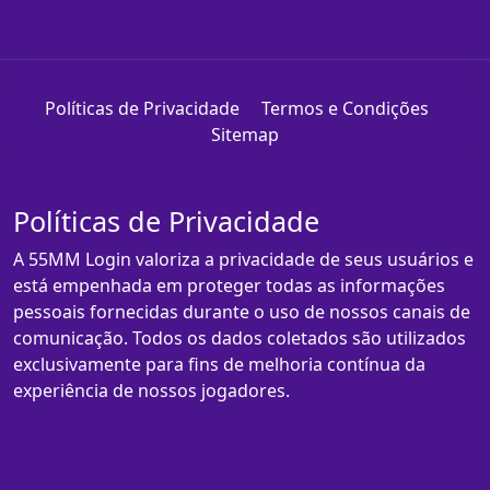
Políticas de Privacidade
Termos e Condições
Sitemap
Políticas de Privacidade
A 55MM Login valoriza a privacidade de seus usuários e
está empenhada em proteger todas as informações
pessoais fornecidas durante o uso de nossos canais de
comunicação. Todos os dados coletados são utilizados
exclusivamente para fins de melhoria contínua da
experiência de nossos jogadores.