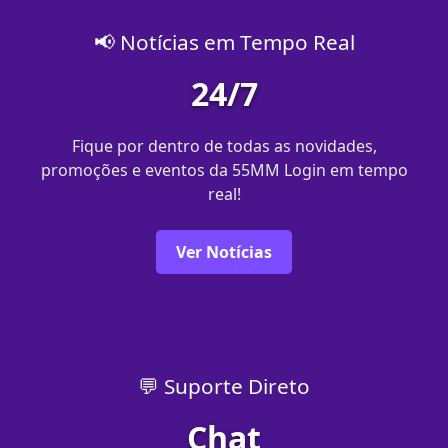
📢 Notícias em Tempo Real
24/7
Fique por dentro de todas as novidades,
promoções e eventos da 55MM Login em tempo
real!
Ver Notícias
💬 Suporte Direto
Chat