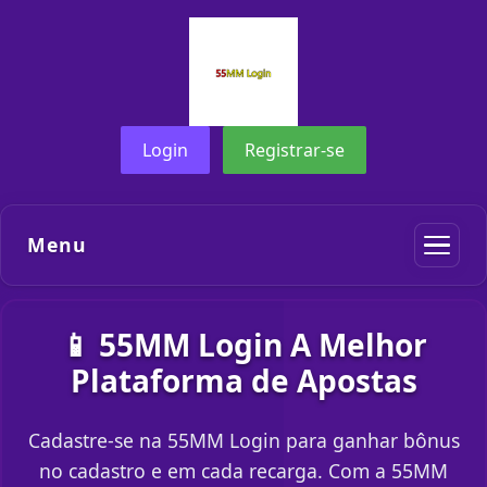
Login
Registrar-se
Menu
📱 55MM Login A Melhor
Plataforma de Apostas
Cadastre-se na 55MM Login para ganhar bônus
no cadastro e em cada recarga. Com a 55MM