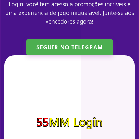
Login, você tem acesso a promoções incríveis e
uma experiência de jogo inigualável. Junte-se aos
vencedores agora!
SEGUIR NO TELEGRAM