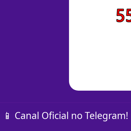
📱 Canal Oficial no Telegram!