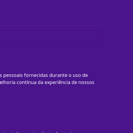
s pessoais fornecidas durante o uso de
elhoria contínua da experiência de nossos