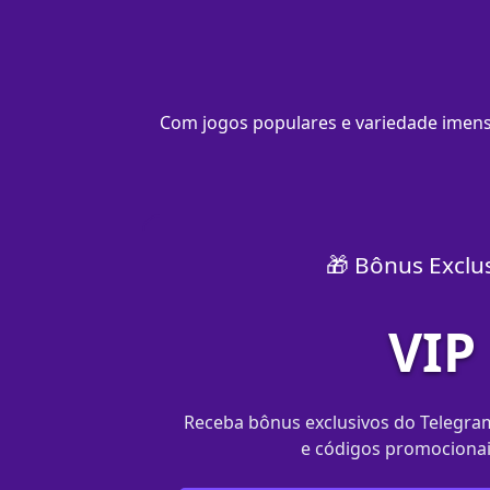
Com jogos populares e variedade imensa
🎁 Bônus Exclu
VIP
Receba bônus exclusivos do Telegra
e códigos promocionai