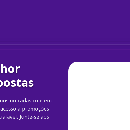
lhor
postas
ônus no cadastro e em
m acesso a promoções
ualável. Junte-se aos