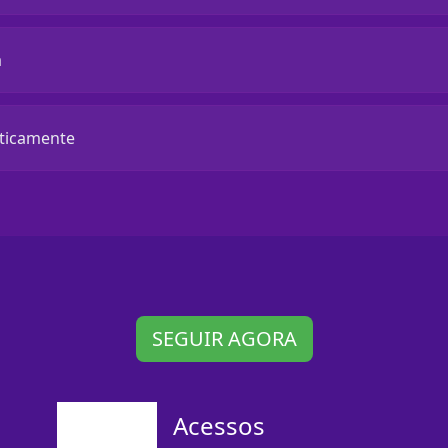
a
aticamente
SEGUIR AGORA
Acessos