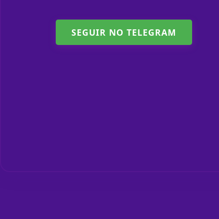
SEGUIR NO TELEGRAM