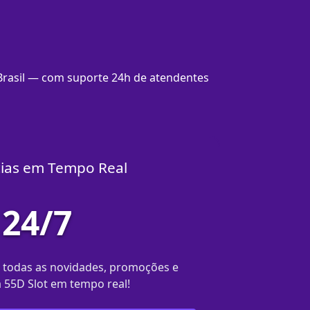
 Brasil — com suporte 24h de atendentes
cias em Tempo Real
24/7
e todas as novidades, promoções e
 55D Slot em tempo real!