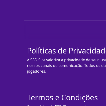
Políticas de Privacida
A 55D Slot valoriza a privacidade de seus 
nossos canais de comunicação. Todos os dad
jogadores.
Termos e Condições