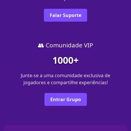
Falar Suporte
👥 Comunidade VIP
1000+
Junte-se a uma comunidade exclusiva de
jogadores e compartilhe experiências!
Entrar Grupo