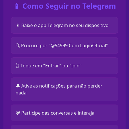
📱 Como Seguir no Telegram
📱 Baixe o app Telegram no seu dispositivo
🔍 Procure por "@54999 Com LoginOficial"
👆 Toque em "Entrar" ou "Join"
🔔 Ative as notificações para não perder
nada
💬 Participe das conversas e interaja