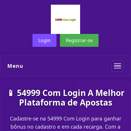
Login
Registrar-se
Menu
📱 54999 Com Login A Melhor
Plataforma de Apostas
Cadastre-se na 54999 Com Login para ganhar
bônus no cadastro e em cada recarga. Com a