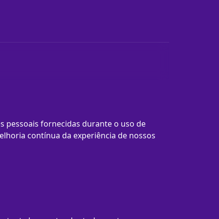
s pessoais fornecidas durante o uso de
elhoria contínua da experiência de nossos