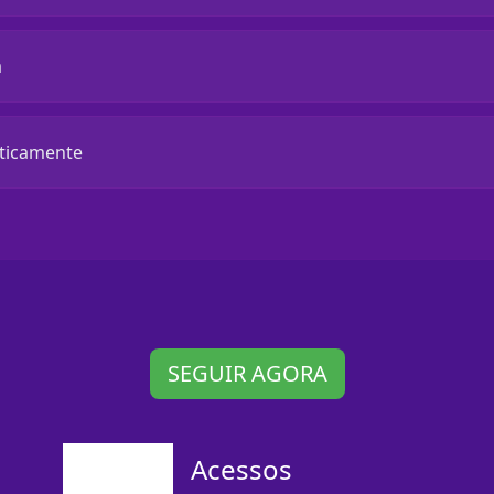
a
aticamente
SEGUIR AGORA
Acessos