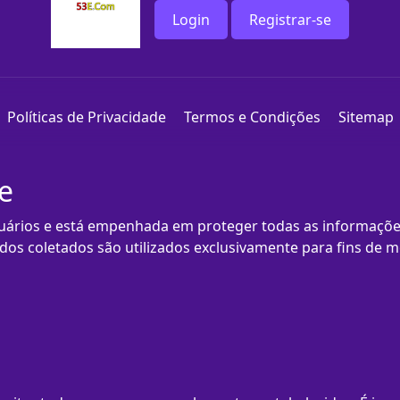
Login
Registrar-se
Políticas de Privacidade
Termos e Condições
Sitemap
de
suários e está empenhada em proteger todas as informaçõe
os coletados são utilizados exclusivamente para fins de m