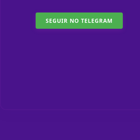
SEGUIR NO TELEGRAM