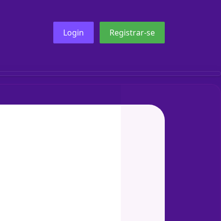
Login
Registrar-se