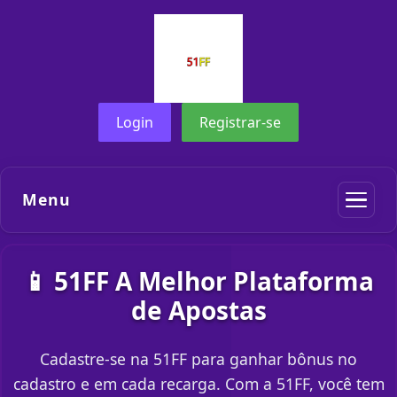
Login
Registrar-se
Menu
📱 51FF A Melhor Plataforma
de Apostas
Cadastre-se na 51FF para ganhar bônus no
cadastro e em cada recarga. Com a 51FF, você tem