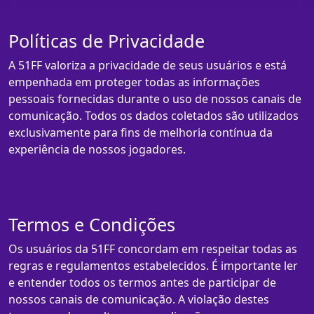
Políticas de Privacidade
A 51FF valoriza a privacidade de seus usuários e está
empenhada em proteger todas as informações
pessoais fornecidas durante o uso de nossos canais de
comunicação. Todos os dados coletados são utilizados
exclusivamente para fins de melhoria contínua da
experiência de nossos jogadores.
Termos e Condições
Os usuários da 51FF concordam em respeitar todas as
regras e regulamentos estabelecidos. É importante ler
e entender todos os termos antes de participar de
nossos canais de comunicação. A violação destes