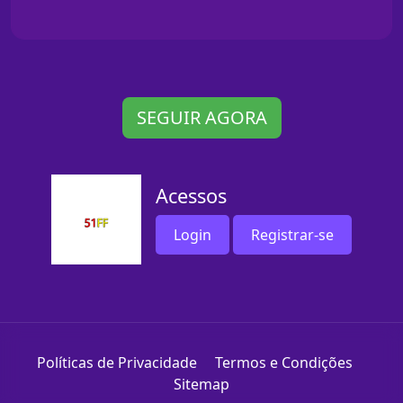
SEGUIR AGORA
Acessos
Login
Registrar-se
Políticas de Privacidade
Termos e Condições
Sitemap