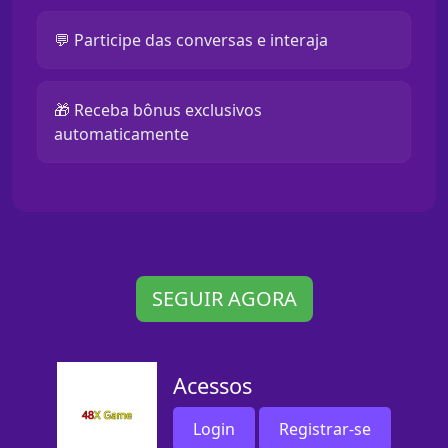
💬 Participe das conversas e interaja
🎁 Receba bônus exclusivos
automaticamente
SEGUIR AGORA
Acessos
Login
Registrar-se