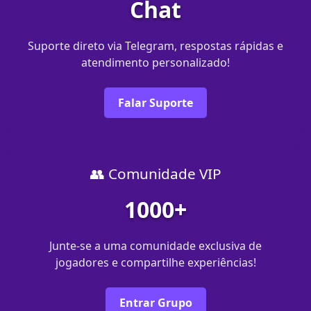
Chat
Suporte direto via Telegram, respostas rápidas e
atendimento personalizado!
Falar Suporte
👥 Comunidade VIP
1000+
Junte-se a uma comunidade exclusiva de
jogadores e compartilhe experiências!
Entrar Grupo