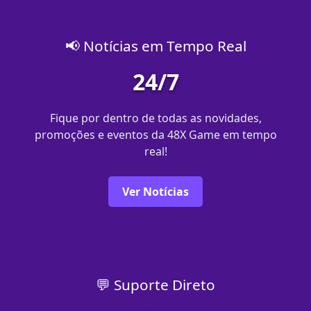
📢 Notícias em Tempo Real
24/7
Fique por dentro de todas as novidades,
promoções e eventos da 48X Game em tempo
real!
Ver Notícias
💬 Suporte Direto