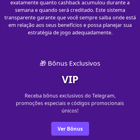
exatamente quanto cashback acumulou durante a
semana e quando será creditado. Este sistema
transparente garante que você sempre saiba onde está
em relação aos seus benefícios e possa planejar sua
estratégia de jogo adequadamente.
🎁 Bônus Exclusivos
VIP
Receba bônus exclusivos do Telegram,
promoções especiais e códigos promocionais
únicos!
Ver Bônus