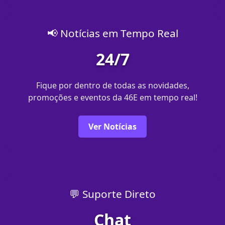
📢 Notícias em Tempo Real
24/7
Fique por dentro de todas as novidades,
promoções e eventos da 46E em tempo real!
Ver Notícias
💬 Suporte Direto
Chat