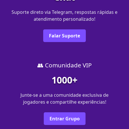
Suporte direto via Telegram, respostas rápidas e
atendimento personalizado!
Falar Suporte
👥 Comunidade VIP
1000+
Junte-se a uma comunidade exclusiva de
jogadores e compartilhe experiências!
Entrar Grupo