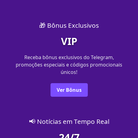
🎁 Bônus Exclusivos
VIP
Receba bônus exclusivos do Telegram,
promoções especiais e códigos promocionais
únicos!
Ver Bônus
📢 Notícias em Tempo Real
24/7