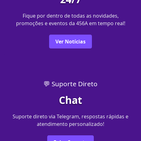
Fique por dentro de todas as novidades,
promoções e eventos da 456A em tempo real!
Ver Notícias
💬 Suporte Direto
Chat
Suporte direto via Telegram, respostas rápidas e
atendimento personalizado!