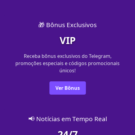
🎁 Bônus Exclusivos
VIP
Receba bônus exclusivos do Telegram,
promoções especiais e códigos promocionais
únicos!
Ver Bônus
📢 Notícias em Tempo Real
24/7