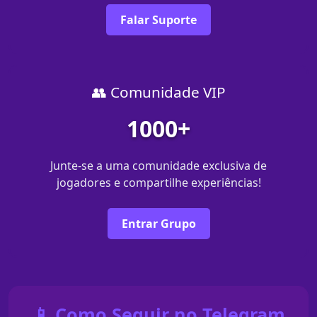
Falar Suporte
👥 Comunidade VIP
1000+
Junte-se a uma comunidade exclusiva de
jogadores e compartilhe experiências!
Entrar Grupo
📱 Como Seguir no Telegram