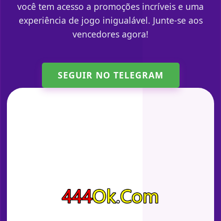
você tem acesso a promoções incríveis e uma
experiência de jogo inigualável. Junte-se aos
vencedores agora!
SEGUIR NO TELEGRAM