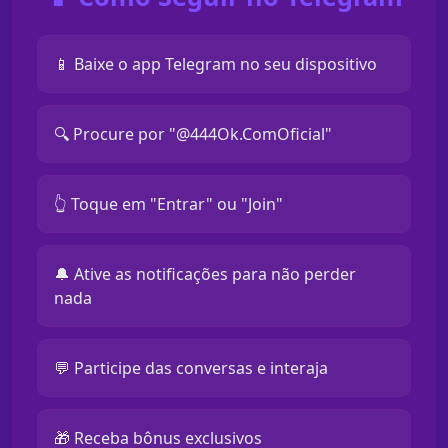
📱 Baixe o app Telegram no seu dispositivo
🔍 Procure por "@444Ok.ComOficial"
👆 Toque em "Entrar" ou "Join"
🔔 Ative as notificações para não perder
nada
💬 Participe das conversas e interaja
🎁 Receba bônus exclusivos