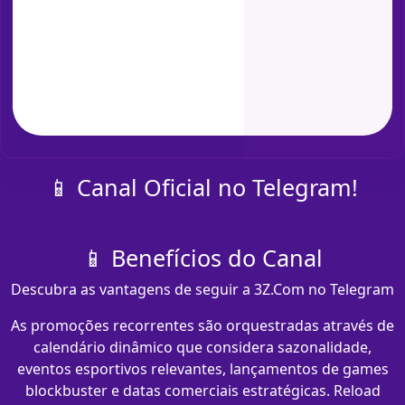
📱 Canal Oficial no Telegram!
📱 Benefícios do Canal
Descubra as vantagens de seguir a 3Z.Com no Telegram
As promoções recorrentes são orquestradas através de
calendário dinâmico que considera sazonalidade,
eventos esportivos relevantes, lançamentos de games
blockbuster e datas comerciais estratégicas. Reload