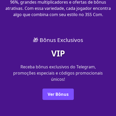
96%, grandes multiplicadores e ofertas de bônus
atrativas. Com essa variedade, cada jogador encontra
algo que combina com seu estilo no 3SS Com.
🎁 Bônus Exclusivos
VIP
Receba bônus exclusivos do Telegram,
promoções especiais e códigos promocionais
únicos!
Ver Bônus