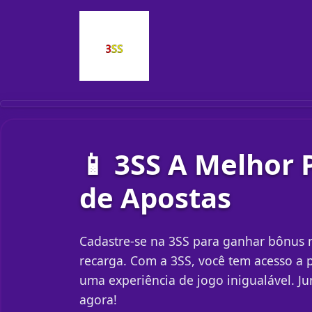
📱 3SS A Melhor 
de Apostas
Cadastre-se na 3SS para ganhar bônus 
recarga. Com a 3SS, você tem acesso a 
uma experiência de jogo inigualável. J
agora!