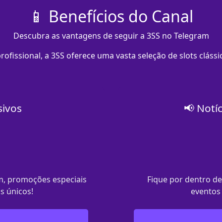
📱 Benefícios do Canal
Descubra as vantagens de seguir a 3SS no Telegram
issional, a 3SS oferece uma vasta seleção de slots clássic
sivos
📢 Notí
m, promoções especiais
Fique por dentro d
s únicos!
eventos