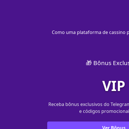
Como uma plataforma de cassino prof
🎁 Bônus Exclu
VIP
Receba bônus exclusivos do Telegra
e códigos promocionai
Ver Bônus