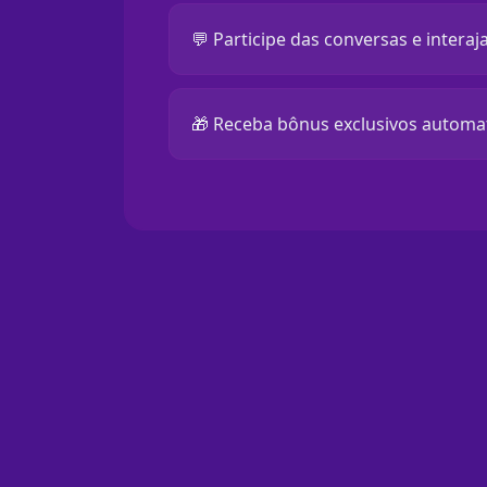
💬 Participe das conversas e interaj
🎁 Receba bônus exclusivos autom