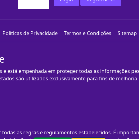
Políticas de Privacidade
Termos e Condições
Sitemap
de
ios e está empenhada em proteger todas as informações pe
tados são utilizados exclusivamente para fins de melhoria
todas as regras e regulamentos estabelecidos. É importan