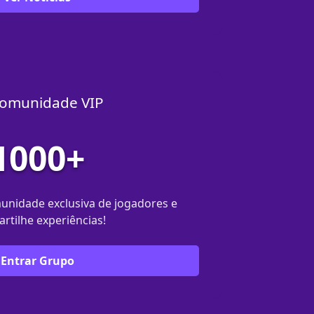
Comunidade VIP
1000+
unidade exclusiva de jogadores e
rtilhe experiências!
Entrar Grupo