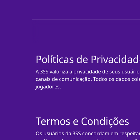
Políticas de Privacida
A 3SS valoriza a privacidade de seus usuár
canais de comunicação. Todos os dados cole
jogadores.
Termos e Condições
Os usuários da 3SS concordam em respeitar 