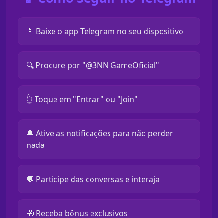
📱 Baixe o app Telegram no seu dispositivo
🔍 Procure por "@3NN GameOficial"
👆 Toque em "Entrar" ou "Join"
🔔 Ative as notificações para não perder
nada
💬 Participe das conversas e interaja
🎁 Receba bônus exclusivos