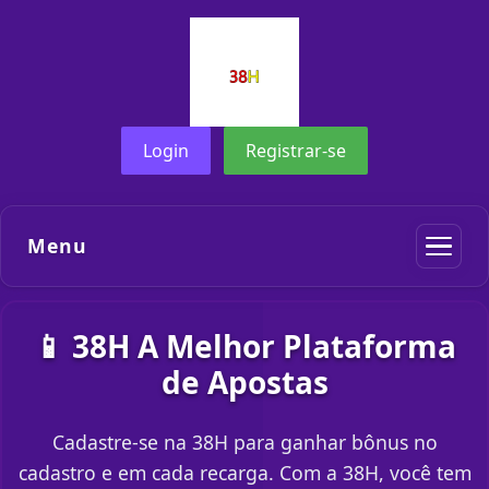
Login
Registrar-se
Menu
📱 38H A Melhor Plataforma
de Apostas
Cadastre-se na 38H para ganhar bônus no
cadastro e em cada recarga. Com a 38H, você tem