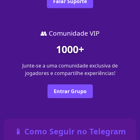
Falar Suporte
👥 Comunidade VIP
1000+
Junte-se a uma comunidade exclusiva de
jogadores e compartilhe experiências!
Entrar Grupo
📱 Como Seguir no Telegram