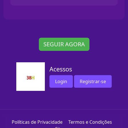
SEGUIR AGORA
Acessos
Login
Registrar-se
Políticas de Privacidade
Termos e Condições