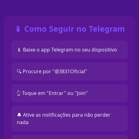
📱 Como Seguir no Telegram
📱 Baixe o app Telegram no seu dispositivo
🔍 Procure por "@3831Oficial"
👆 Toque em "Entrar" ou "Join"
🔔 Ative as notificações para não perder
nada