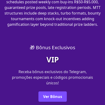
schedules posted weekly com buy-ins R$50-R$5.000,
guaranteed prize pools, late registration periods. MTT
structures include deep stacks, turbo formats, bounty
tournaments com knock-out incentives adding
gamification layer beyond traditional prize ladders.
🎁 Bônus Exclusivos
VIP
Receba bônus exclusivos do Telegram,
promoções especiais e códigos promocionais
únicos!
Ver Bônus