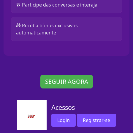
💬 Participe das conversas e interaja
🎁 Receba bônus exclusivos
automaticamente
SEGUIR AGORA
Acessos
Login
Registrar-se