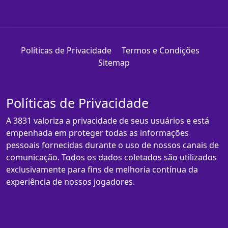
Políticas de Privacidade
Termos e Condições
Sitemap
Políticas de Privacidade
A 3831 valoriza a privacidade de seus usuários e está
empenhada em proteger todas as informações
pessoais fornecidas durante o uso de nossos canais de
comunicação. Todos os dados coletados são utilizados
exclusivamente para fins de melhoria contínua da
experiência de nossos jogadores.