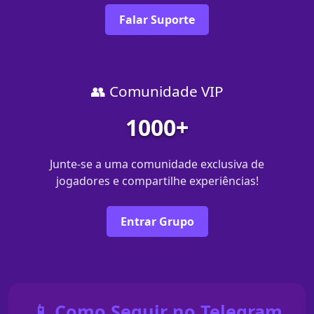
Falar Suporte
👥 Comunidade VIP
1000+
Junte-se a uma comunidade exclusiva de
jogadores e compartilhe experiências!
Entrar Grupo
📱 Como Seguir no Telegram