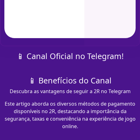
📱 Canal Oficial no Telegram!
📱 Benefícios do Canal
Descubra as vantagens de seguir a 2R no Telegram
Este artigo aborda os diversos métodos de pagamento
disponíveis no 2R, destacando a importância da
segurança, taxas e conveniência na experiência de jogo
online.