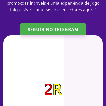
promoções incríveis e uma experiência de jogo
inigualável. Junte-se aos vencedores agora!
SEGUIR NO TELEGRAM