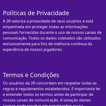
Políticas de Privacidade
A 2R valoriza a privacidade de seus usuários e está
empenhada em proteger todas as informações
pessoais fornecidas durante o uso de nossos canais de
comunicação. Todos os dados coletados são utilizados
exclusivamente para fins de melhoria contínua da
experiência de nossos jogadores.
Termos e Condições
Os usuários da 2R concordam em respeitar todas as
regras e regulamentos estabelecidos. É importante ler
e entender todos os termos antes de participar de
nossos canais de comunicação. A violação destes
termos pode resultar em penalizações ou na