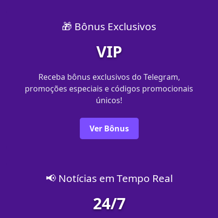
🎁 Bônus Exclusivos
VIP
Receba bônus exclusivos do Telegram,
promoções especiais e códigos promocionais
únicos!
Ver Bônus
📢 Notícias em Tempo Real
24/7