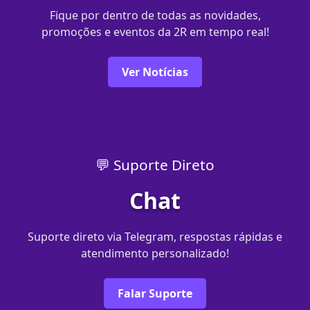
Fique por dentro de todas as novidades,
promoções e eventos da 2R em tempo real!
Ver Notícias
💬 Suporte Direto
Chat
Suporte direto via Telegram, respostas rápidas e
atendimento personalizado!
Falar Suporte