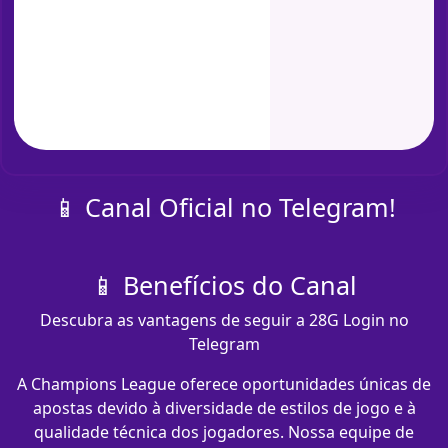
📱 Canal Oficial no Telegram!
📱 Benefícios do Canal
Descubra as vantagens de seguir a 28G Login no
Telegram
A Champions League oferece oportunidades únicas de
apostas devido à diversidade de estilos de jogo e à
qualidade técnica dos jogadores. Nossa equipe de