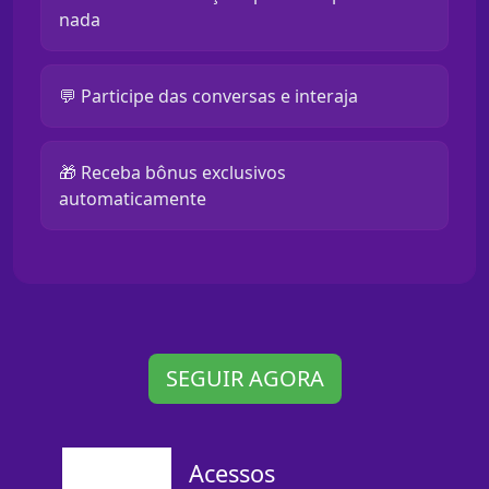
nada
💬 Participe das conversas e interaja
🎁 Receba bônus exclusivos
automaticamente
SEGUIR AGORA
Acessos