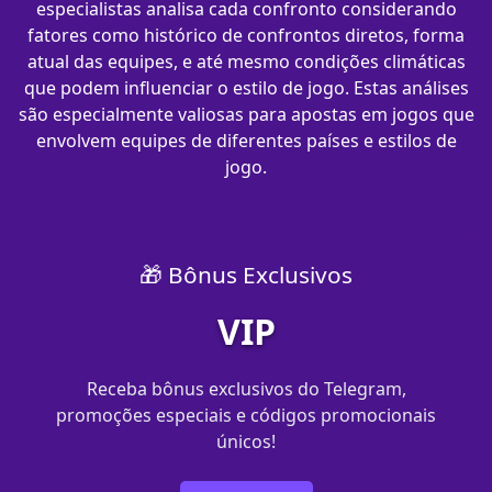
especialistas analisa cada confronto considerando
fatores como histórico de confrontos diretos, forma
atual das equipes, e até mesmo condições climáticas
que podem influenciar o estilo de jogo. Estas análises
são especialmente valiosas para apostas em jogos que
envolvem equipes de diferentes países e estilos de
jogo.
🎁 Bônus Exclusivos
VIP
Receba bônus exclusivos do Telegram,
promoções especiais e códigos promocionais
únicos!