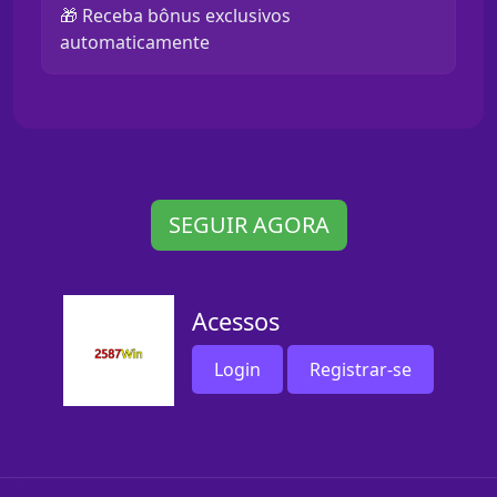
🎁 Receba bônus exclusivos
automaticamente
SEGUIR AGORA
Acessos
Login
Registrar-se