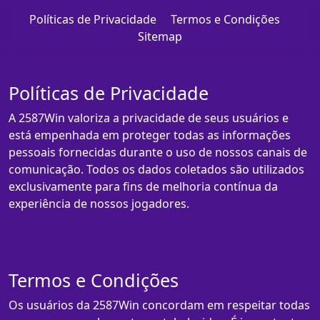
Políticas de Privacidade
Termos e Condições
Sitemap
Políticas de Privacidade
A 2587Win valoriza a privacidade de seus usuários e
está empenhada em proteger todas as informações
pessoais fornecidas durante o uso de nossos canais de
comunicação. Todos os dados coletados são utilizados
exclusivamente para fins de melhoria contínua da
experiência de nossos jogadores.
Termos e Condições
Os usuários da 2587Win concordam em respeitar todas