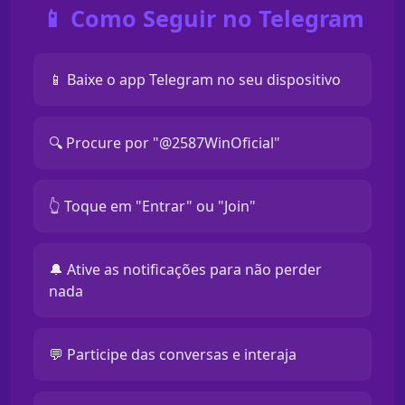
📱 Como Seguir no Telegram
📱 Baixe o app Telegram no seu dispositivo
🔍 Procure por "@2587WinOficial"
👆 Toque em "Entrar" ou "Join"
🔔 Ative as notificações para não perder
nada
💬 Participe das conversas e interaja