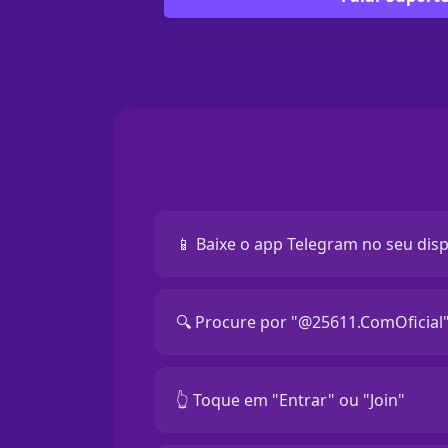
📱 Baixe o app Telegram no seu disp
🔍 Procure por "@25611.ComOficial
👆 Toque em "Entrar" ou "Join"