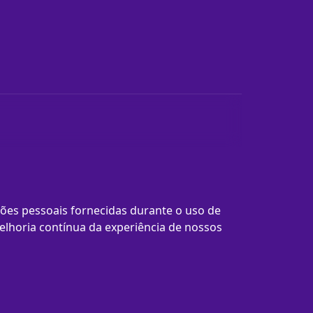
ões pessoais fornecidas durante o uso de
elhoria contínua da experiência de nossos