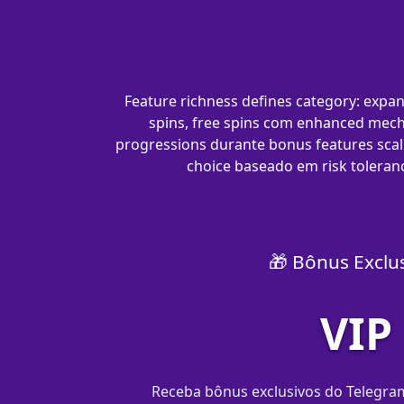
Feature richness defines category: expan
spins, free spins com enhanced mecha
progressions durante bonus features scali
choice baseado em risk toleranc
🎁 Bônus Exclu
VIP
Receba bônus exclusivos do Telegra