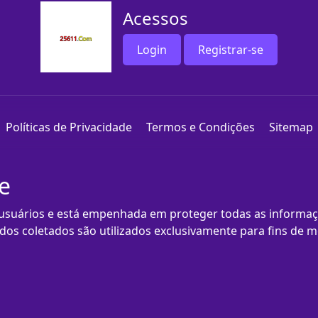
Acessos
Login
Registrar-se
Políticas de Privacidade
Termos e Condições
Sitemap
de
s usuários e está empenhada em proteger todas as informaç
os coletados são utilizados exclusivamente para fins de m