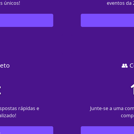
s únicos!
eventos da 
reto
👥 
t
espostas rápidas e
Junte-se a uma com
lizado!
compa
e