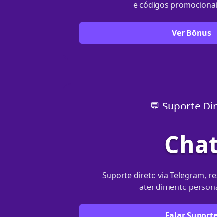
e códigos promocionai
Ver Bônus
💬 Suporte Di
Cha
Suporte direto via Telegram, r
atendimento persona
Falar Suport