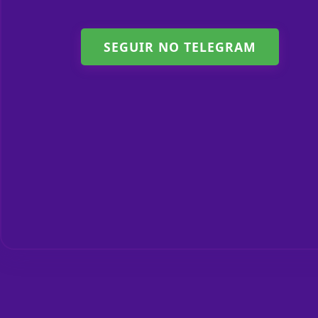
SEGUIR NO TELEGRAM