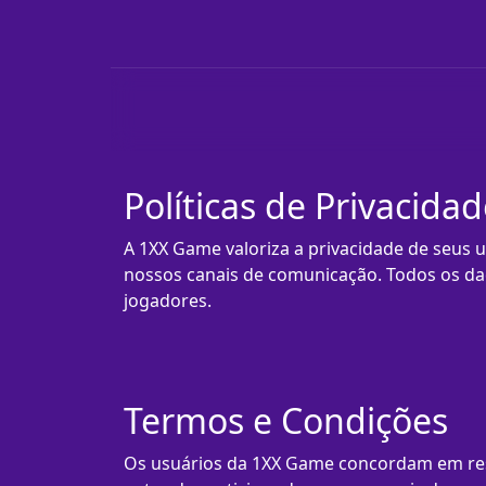
Políticas de Privacida
A 1XX Game valoriza a privacidade de seus
nossos canais de comunicação. Todos os dad
jogadores.
Termos e Condições
Os usuários da 1XX Game concordam em resp