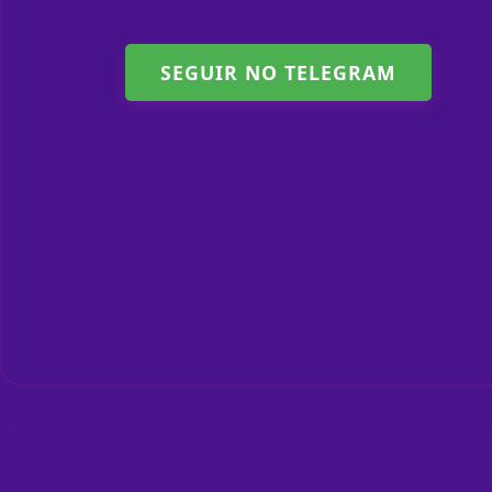
SEGUIR NO TELEGRAM