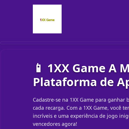
📱 1XX Game A M
Plataforma de A
Cadastre-se na 1XX Game para ganhar 
cada recarga. Com a 1XX Game, você t
incríveis e uma experiência de jogo inig
vencedores agora!