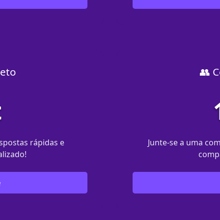
reto
👥 
t
espostas rápidas e
Junte-se a uma com
lizado!
compa
e