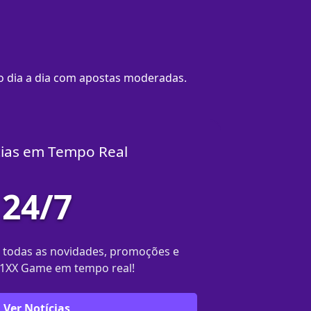
o dia a dia com apostas moderadas.
cias em Tempo Real
24/7
e todas as novidades, promoções e
 1XX Game em tempo real!
Ver Notícias