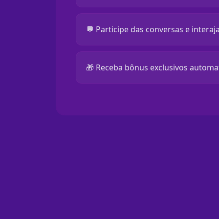
💬 Participe das conversas e interaj
🎁 Receba bônus exclusivos autom