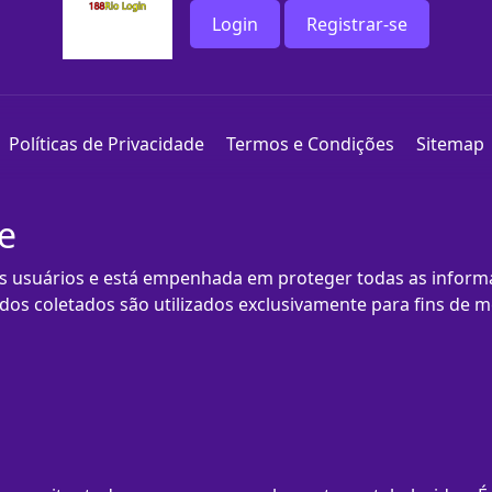
Login
Registrar-se
Políticas de Privacidade
Termos e Condições
Sitemap
de
eus usuários e está empenhada em proteger todas as inform
os coletados são utilizados exclusivamente para fins de m