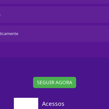
a
aticamente
SEGUIR AGORA
Acessos