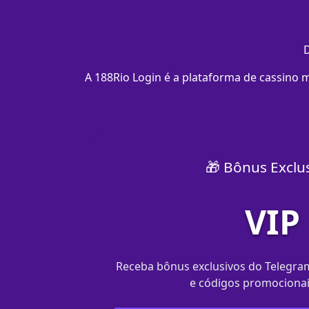
D
A 188Rio Login é a plataforma de cassino m
🎁 Bônus Exclu
VIP
Receba bônus exclusivos do Telegra
e códigos promocionai