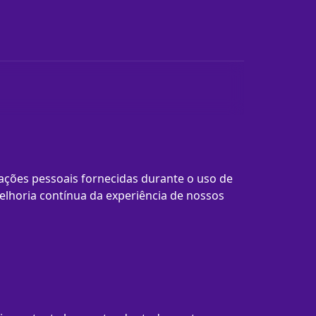
ações pessoais fornecidas durante o uso de
elhoria contínua da experiência de nossos