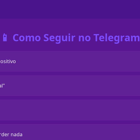
📱 Como Seguir no Telegram
ositivo
al"
erder nada