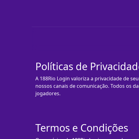
Políticas de Privacida
A 188Rio Login valoriza a privacidade de s
nossos canais de comunicação. Todos os dad
jogadores.
Termos e Condições