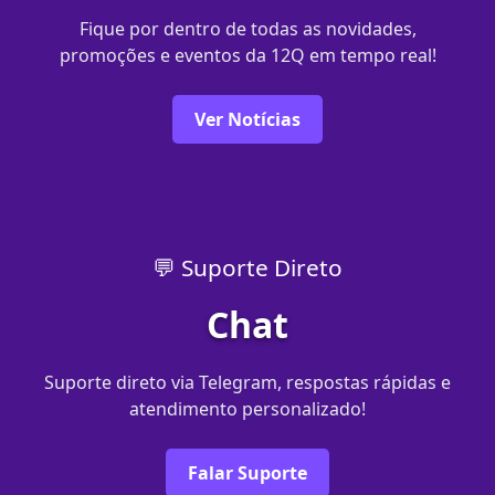
Fique por dentro de todas as novidades,
promoções e eventos da 12Q em tempo real!
Ver Notícias
💬 Suporte Direto
Chat
Suporte direto via Telegram, respostas rápidas e
atendimento personalizado!
Falar Suporte