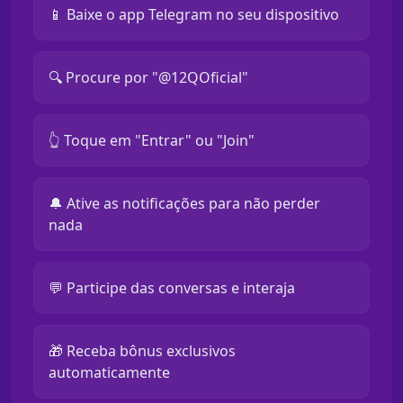
📱 Baixe o app Telegram no seu dispositivo
🔍 Procure por "@12QOficial"
👆 Toque em "Entrar" ou "Join"
🔔 Ative as notificações para não perder
nada
💬 Participe das conversas e interaja
🎁 Receba bônus exclusivos
automaticamente