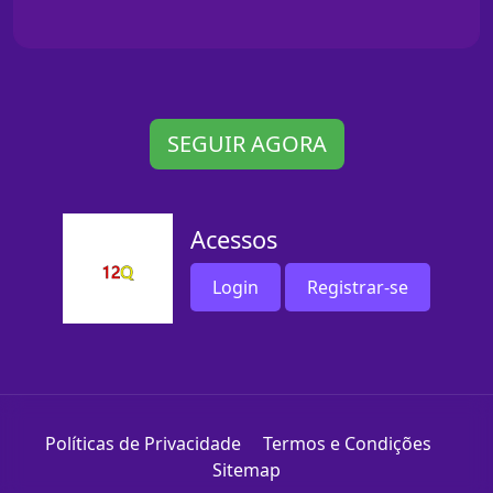
SEGUIR AGORA
Acessos
Login
Registrar-se
Políticas de Privacidade
Termos e Condições
Sitemap