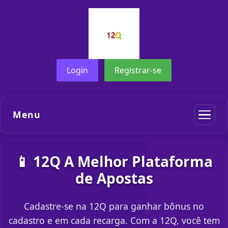
Login
Registrar-se
Menu
📱 12Q A Melhor Plataforma
de Apostas
Cadastre-se na 12Q para ganhar bônus no
cadastro e em cada recarga. Com a 12Q, você tem