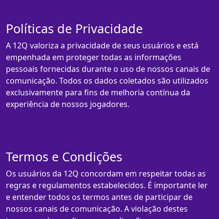
Políticas de Privacidade
A 12Q valoriza a privacidade de seus usuários e está
empenhada em proteger todas as informações
pessoais fornecidas durante o uso de nossos canais de
comunicação. Todos os dados coletados são utilizados
exclusivamente para fins de melhoria contínua da
experiência de nossos jogadores.
Termos e Condições
Os usuários da 12Q concordam em respeitar todas as
regras e regulamentos estabelecidos. É importante ler
e entender todos os termos antes de participar de
nossos canais de comunicação. A violação destes