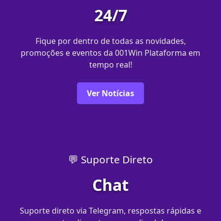
24/7
Fique por dentro de todas as novidades,
promoções e eventos da 001Win Plataforma em
tempo real!
Ver Notícias
💬 Suporte Direto
Chat
Suporte direto via Telegram, respostas rápidas e