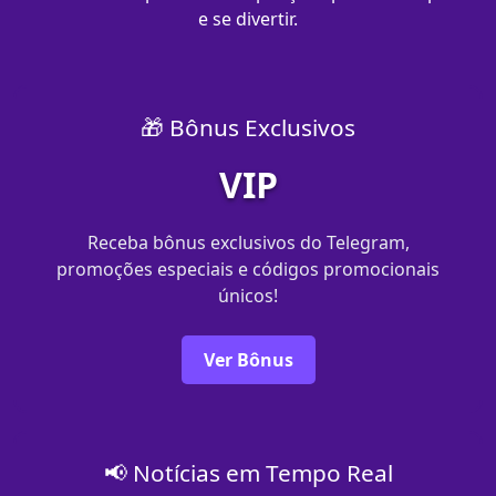
e se divertir.
🎁 Bônus Exclusivos
VIP
Receba bônus exclusivos do Telegram,
promoções especiais e códigos promocionais
únicos!
Ver Bônus
📢 Notícias em Tempo Real