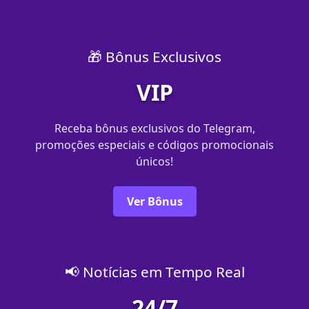
🎁 Bônus Exclusivos
VIP
Receba bônus exclusivos do Telegram,
promoções especiais e códigos promocionais
únicos!
Ver Bônus
📢 Notícias em Tempo Real
24/7