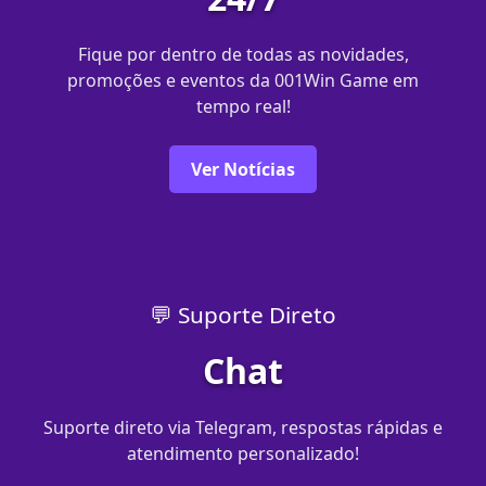
Fique por dentro de todas as novidades,
promoções e eventos da 001Win Game em
tempo real!
Ver Notícias
💬 Suporte Direto
Chat
Suporte direto via Telegram, respostas rápidas e
atendimento personalizado!